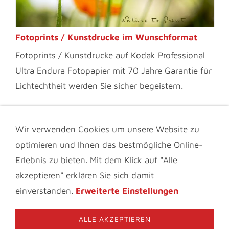
Fotoprints / Kunstdrucke im Wunschformat
Fotoprints / Kunstdrucke auf Kodak Professional
Ultra Endura Fotopapier mit 70 Jahre Garantie für
Lichtechtheit werden Sie sicher begeistern.
Wir verwenden Cookies um unsere Website zu
IMPRESSUM & KONTAKT
DATENSCHUTZ
optimieren und Ihnen das bestmögliche Online-
INFOTHEK
BLOGS FÜR BLUMENFREUNDE
VIDEOS
AGB
FAQ
Erlebnis zu bieten. Mit dem Klick auf "Alle
MATERIALBESCHREIBUNG
COOKIES
akzeptieren" erklären Sie sich damit
© 2006-2026 Nature to Print | Fiona Amann. Bitte beachten
einverstanden.
Erweiterte Einstellungen
Sie das Urheberrecht und verwenden Sie die Texte und
Bilder dieser Website niemals ohne meine ausdrückliche,
schriftliche Genehmigung.
ALLE AKZEPTIEREN