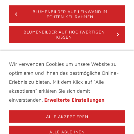
BLUMENBILDER AUF LEINWAND IM
ECHTEN KEILRAHMEN
BLUMENBILDER AUF HOCHWERTIGEN
KISSEN
Wir verwenden Cookies um unsere Website zu
IMPRESSUM & KONTAKT
DATENSCHUTZ
optimieren und Ihnen das bestmögliche Online-
INFOTHEK
BLOGS FÜR BLUMENFREUNDE
VIDEOS
AGB
FAQ
Erlebnis zu bieten. Mit dem Klick auf "Alle
MATERIALBESCHREIBUNG
COOKIES
akzeptieren" erklären Sie sich damit
© 2006-2026 Nature to Print | Fiona Amann. Bitte beachten
einverstanden.
Erweiterte Einstellungen
Sie das Urheberrecht und verwenden Sie die Texte und
Bilder dieser Website niemals ohne meine ausdrückliche,
schriftliche Genehmigung.
ALLE AKZEPTIEREN
09126-287131
Nature to Print Im Birkig 22 91338 Igensdorf
ALLE ABLEHNEN