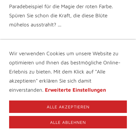
Paradebeispiel für die Magie der roten Farbe.
Spüren Sie schon die Kraft, die diese Blüte
mühelos ausstrahlt? ...
Wir verwenden Cookies um unsere Website zu
IMPRESSUM & KONTAKT
DATENSCHUTZ
optimieren und Ihnen das bestmögliche Online-
INFOTHEK
BLOGS FÜR BLUMENFREUNDE
VIDEOS
AGB
FAQ
Erlebnis zu bieten. Mit dem Klick auf "Alle
MATERIALBESCHREIBUNG
COOKIES
akzeptieren" erklären Sie sich damit
© 2006-2026 Nature to Print | Fiona Amann. Bitte beachten
einverstanden.
Erweiterte Einstellungen
Sie das Urheberrecht und verwenden Sie die Texte und
Bilder dieser Website niemals ohne meine ausdrückliche,
schriftliche Genehmigung.
ALLE AKZEPTIEREN
09126-287131
ALLE ABLEHNEN
Nature to Print Im Birkig 22 91338 Igensdorf