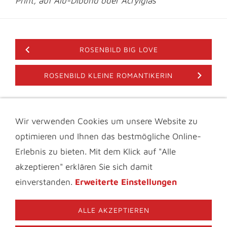
Print, auf Alu-Dibond oder Acrylglas
ROSENBILD BIG LOVE
ROSENBILD KLEINE ROMANTIKERIN
Wir verwenden Cookies um unsere Website zu
IMPRESSUM & KONTAKT
DATENSCHUTZ
optimieren und Ihnen das bestmögliche Online-
INFOTHEK
BLOGS FÜR BLUMENFREUNDE
VIDEOS
AGB
FAQ
Erlebnis zu bieten. Mit dem Klick auf "Alle
MATERIALBESCHREIBUNG
COOKIES
akzeptieren" erklären Sie sich damit
© 2006-2026 Nature to Print | Fiona Amann. Bitte beachten
einverstanden.
Erweiterte Einstellungen
Sie das Urheberrecht und verwenden Sie die Texte und
Bilder dieser Website niemals ohne meine ausdrückliche,
schriftliche Genehmigung.
ALLE AKZEPTIEREN
09126-287131