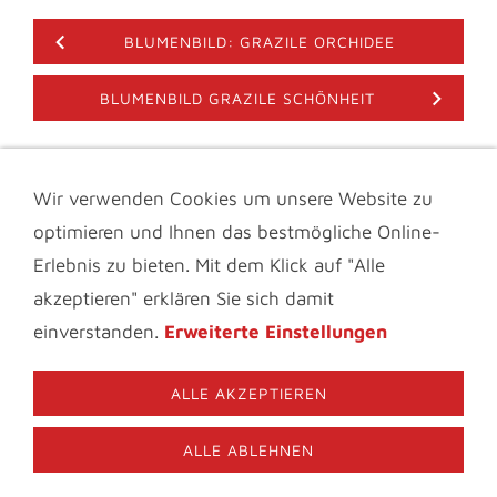
BLUMENBILD: GRAZILE ORCHIDEE
BLUMENBILD GRAZILE SCHÖNHEIT
Wir verwenden Cookies um unsere Website zu
IMPRESSUM & KONTAKT
DATENSCHUTZ
optimieren und Ihnen das bestmögliche Online-
INFOTHEK
BLOGS FÜR BLUMENFREUNDE
VIDEOS
AGB
FAQ
Erlebnis zu bieten. Mit dem Klick auf "Alle
MATERIALBESCHREIBUNG
COOKIES
akzeptieren" erklären Sie sich damit
© 2006-2026 Nature to Print | Fiona Amann. Bitte beachten
einverstanden.
Erweiterte Einstellungen
Sie das Urheberrecht und verwenden Sie die Texte und
Bilder dieser Website niemals ohne meine ausdrückliche,
schriftliche Genehmigung.
ALLE AKZEPTIEREN
09126-287131
Nature to Print Im Birkig 22 91338 Igensdorf
ALLE ABLEHNEN