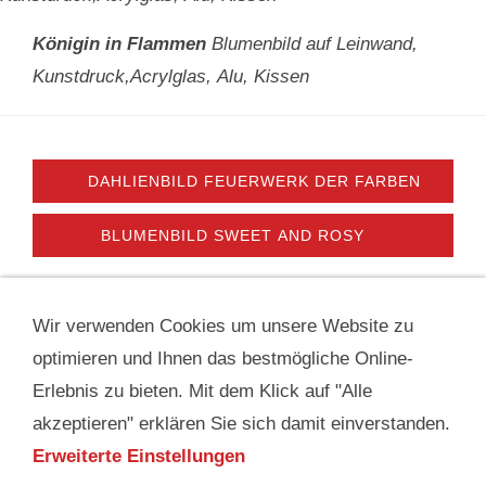
Königin in Flammen
Blumenbild auf Leinwand,
Kunstdruck,Acrylglas, Alu, Kissen
DAHLIENBILD FEUERWERK DER FARBEN
BLUMENBILD SWEET AND ROSY
Wir verwenden Cookies um unsere Website zu
IMPRESSUM & KONTAKT
DATENSCHUTZ
optimieren und Ihnen das bestmögliche Online-
INFOTHEK
BLOGS FÜR BLUMENFREUNDE
VIDEOS
AGB
FAQ
Erlebnis zu bieten. Mit dem Klick auf "Alle
MATERIALBESCHREIBUNG
COOKIES
akzeptieren" erklären Sie sich damit einverstanden.
© 2006-2026 Nature to Print | Fiona Amann. Bitte beachten
Erweiterte Einstellungen
Sie das Urheberrecht und verwenden Sie die Texte und
Bilder dieser Website niemals ohne meine ausdrückliche,